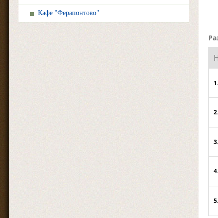
Кафе "Ферапонтово"
Ра
1
2
3
4
5